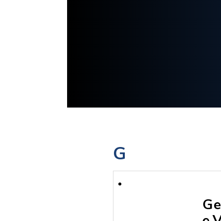
G
Ge
e.V