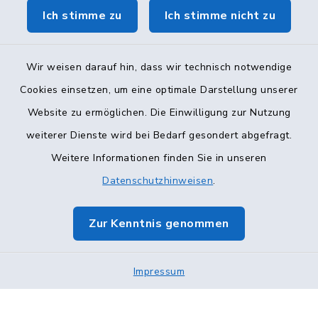
Ich stimme zu
Ich stimme nicht zu
Wir weisen darauf hin, dass wir technisch notwendige
Cookies einsetzen, um eine optimale Darstellung unserer
Website zu ermöglichen. Die Einwilligung zur Nutzung
Kontakt
weiterer Dienste wird bei Bedarf gesondert abgefragt.
Weitere Informationen finden Sie in unseren
Barrierefreiheit
Datenschutzhinweisen
.
Datenschutz
Zur Kenntnis genommen
Impressum
Sitemap
Impressum
Cookie-Einstellungen