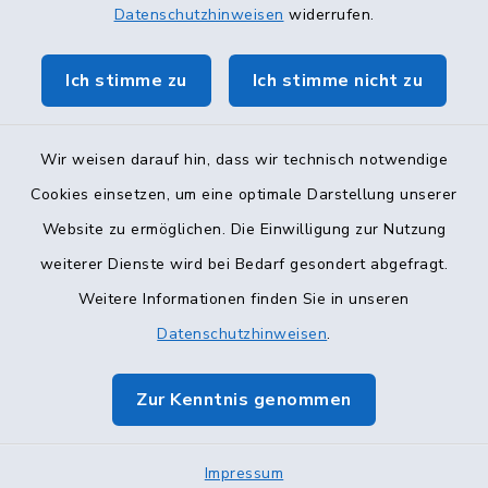
Datenschutzhinweisen
widerrufen.
Ich stimme zu
Ich stimme nicht zu
Wir weisen darauf hin, dass wir technisch notwendige
Kontakt
Cookies einsetzen, um eine optimale Darstellung unserer
Website zu ermöglichen. Die Einwilligung zur Nutzung
Barrierefreiheit
weiterer Dienste wird bei Bedarf gesondert abgefragt.
Weitere Informationen finden Sie in unseren
Datenschutz
Datenschutzhinweisen
.
Impressum
Zur Kenntnis genommen
Sitemap
Cookie-Einstellungen
Impressum