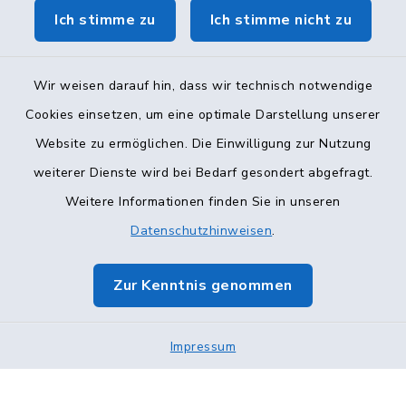
Ich stimme zu
Ich stimme nicht zu
Wir weisen darauf hin, dass wir technisch notwendige
Cookies einsetzen, um eine optimale Darstellung unserer
Website zu ermöglichen. Die Einwilligung zur Nutzung
Kontakt
weiterer Dienste wird bei Bedarf gesondert abgefragt.
Weitere Informationen finden Sie in unseren
Barrierefreiheit
Datenschutzhinweisen
.
Datenschutz
Zur Kenntnis genommen
Impressum
Sitemap
Impressum
Cookie-Einstellungen