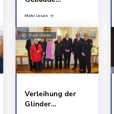
Grundschule
Mehr lesen
Tannenweg
Stadt Glinde
Verleihung der
Glinder