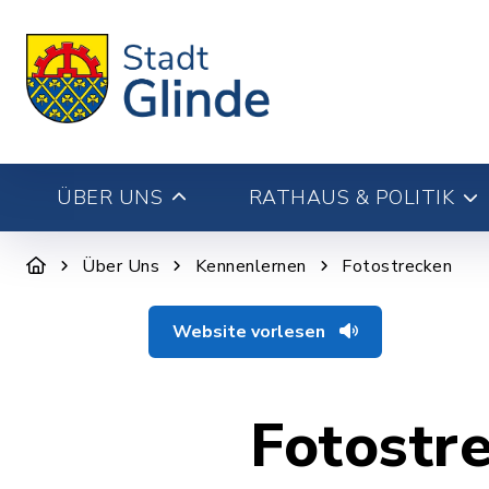
ÜBER UNS
RATHAUS & POLITIK
Über Uns
Kennenlernen
Fotostrecken
Website vorlesen
Fotostr