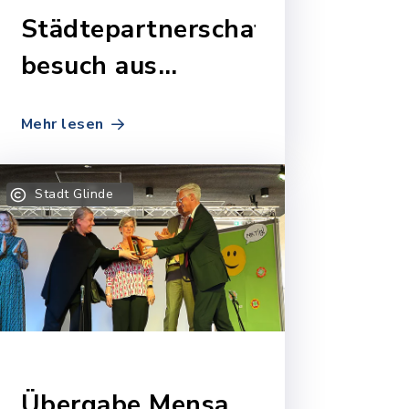
Städtepartnerschafts-
besuch aus
Kaposvâr (Ungan)
Mehr lesen
Stadt Glinde
Übergabe Mensa