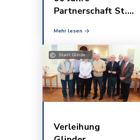
Partnerschaft St.-
Sébastien-sur-
Mehr lesen
Loire & Glinde -
Fotoausstellung
Stadt Glinde
Verleihung
Glinder