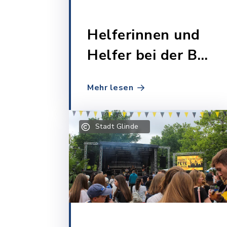
Helferinnen und
Helfer bei der BM-
Stichwahl
Mehr lesen
(23.11.2025)
Stadt Glinde