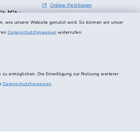
Online-Petitionen
t Kita-
Terminvergabe
en, wie unsere Website genutzt wird. So können wir unser
eren
Datenschutzhinweisen
widerrufen.
0 Uhr
00 Uhr
ur mit
er E-Mail)
 zu ermöglichen. Die Einwilligung zur Nutzung weiterer
en
Datenschutzhinweisen
.
223