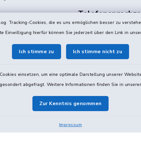
Telefonsprechzei
Abteilung
00 und 15:00–19:00 Uhr
og. Tracking-Cookies, die es uns ermöglichen besser zu versteh
te Einwilligung hierfür können Sie jederzeit über den Link in uns
Mittwoch: 10:00–12:0
Donnerstag: 16:00–18:
0 Uhr und nach
Ich stimme zu
Ich stimme nicht zu
ung
(Persönliche Besuche n
nsprechzeit
amt
Termin, per Telefon od
Cookies einsetzen, um eine optimale Darstellung unserer Website
 gesondert abgefragt. Weitere Informationen finden Sie in unser
040 71002-222 & 
8:00–10:00 Uhr
kita@glinde.de
g: 08:00–10:00 Uhr
Zur Kenntnis genommen
1002-238
Impressum