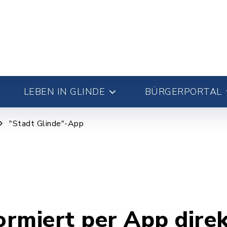
LEBEN IN GLINDE
BÜRGERPORTAL
"Stadt Glinde"-App
ormiert per App direk