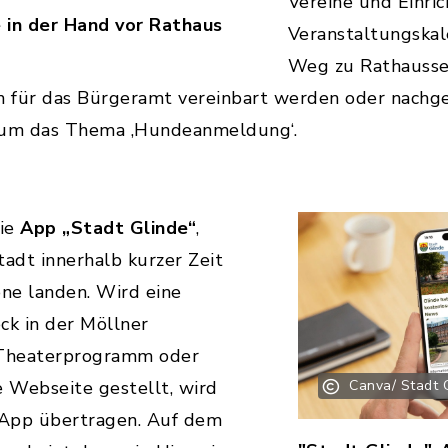
Vereine und Einri
in der Hand vor Rathaus
Veranstaltungskal
Weg zu Rathausser
in für das Bürgeramt vereinbart werden oder nachg
h um das Thema ‚Hundeanmeldung‘.
die
App „Stadt Glinde“
,
tadt innerhalb kurzer Zeit
ne landen. Wird eine
ck in der Möllner
 Theaterprogramm oder
Webseite gestellt, wird
Canva/ Stadt 
e App übertragen. Auf dem