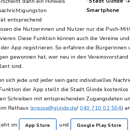
"Stadt Glinde"-
rscheint dann ein Hinweis
Smartphone
nachrichtigungston
rät entsprechend
müssen die Nutzerinnen und Nutzer nur die Push-Mit
vieren. Diese Funktion können auch die Vereine und
n der App registrieren. So erfahren die Bürgerinnen
gen gewonnen hat, wer neu in den Vereinsvorstand
ant sind.
 sich jede und jeder sein ganz individuelles Nach
unktion der App stellt die Stadt Glinde kostenlos
ten Schreiben mit entsprechenden Zugangsdaten un
t im Rathaus
(presse@glinde.de
/
040 710 02 504
) a
steht im
und
App Store
Google Play Store