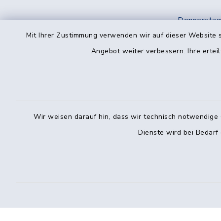
Donnerstag
10:00–12:
Mit Ihrer Zustimmung verwenden wir auf dieser Website s
Angebot weiter verbessern. Ihre erteil
Freitag
08:00–12:0
Vereinbar
Telefo
Bürger
Wir weisen darauf hin, dass wir technisch notwendige 
Dienste wird bei Bedarf
Montag: 0
Donnersta
040 7