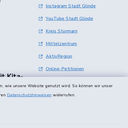
g
Instagram Stadt Glinde
YouTube Stadt Glinde
Kreis Stormarn
Mittelzentrum
AktivRegion
Online-Petitionen
t Kita-
Terminvergabe
en, wie unsere Website genutzt wird. So können wir unser
eren
Datenschutzhinweisen
widerrufen.
0 Uhr
00 Uhr
ur mit