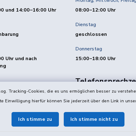
Montag, Mittwoch, Freita
00 und 14:00–16:00 Uhr
08:00–12:00 Uhr
Dienstag
nbarung
geschlossen
Donnerstag
0 Uhr und nach
15:00–18:00 Uhr
ung
Telefonsprechzei
Abteilung
00 und 15:00–19:00 Uhr
og. Tracking-Cookies, die es uns ermöglichen besser zu versteh
te Einwilligung hierfür können Sie jederzeit über den Link in uns
Mittwoch: 10:00–12:0
Donnerstag: 16:00–18:
0 Uhr und nach
Ich stimme zu
Ich stimme nicht zu
ung
(Persönliche Besuche n
nsprechzeit