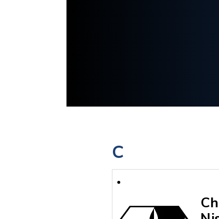
C
Ch
Ni