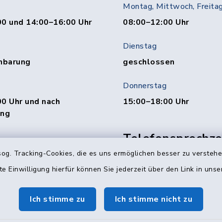
Montag, Mittwoch, Freita
00 und 14:00–16:00 Uhr
08:00–12:00 Uhr
Dienstag
nbarung
geschlossen
Donnerstag
0 Uhr und nach
15:00–18:00 Uhr
ung
Telefonsprechzei
Abteilung
00 und 15:00–19:00 Uhr
og. Tracking-Cookies, die es uns ermöglichen besser zu versteh
te Einwilligung hierfür können Sie jederzeit über den Link in uns
Mittwoch: 10:00–12:0
Donnerstag: 16:00–18:
0 Uhr und nach
Ich stimme zu
Ich stimme nicht zu
ung
(Persönliche Besuche n