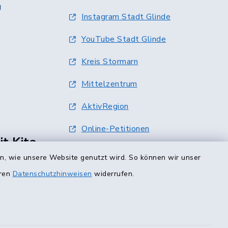
g
Instagram Stadt Glinde
YouTube Stadt Glinde
Kreis Stormarn
Mittelzentrum
AktivRegion
Online-Petitionen
t Kita-
Terminvergabe
en, wie unsere Website genutzt wird. So können wir unser
eren
Datenschutzhinweisen
widerrufen.
0 Uhr
00 Uhr
ur mit