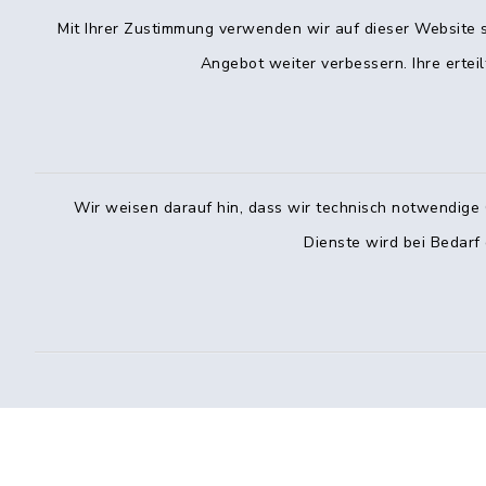
10:00–12:
Mit Ihrer Zustimmung verwenden wir auf dieser Website s
Angebot weiter verbessern. Ihre erteil
Freitag
08:00–12:0
Vereinbar
Telefo
Bürger
Wir weisen darauf hin, dass wir technisch notwendige 
Dienste wird bei Bedarf
Montag: 0
Donnersta
040 7