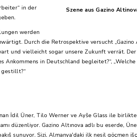
beiter“ in der
Szene aus Gazino Altinov
geben.
hlungen werden
wärtigt. Durch die Retrospektive versucht „Gazino A
t und vielleicht sogar unsere Zukunft verrät. Der
des Ankommens in Deutschland begleitet?“, „Welche
gestillt?“
an İdil Üner, Tilo Werner ve Ayše Glass ile birlikte
šamı düzenliyor. Gazino Altınova adlı bu eserde, Ün
bakıš sunuyor. Sizi, Almanya'daki ilk nesil göçmen išçi