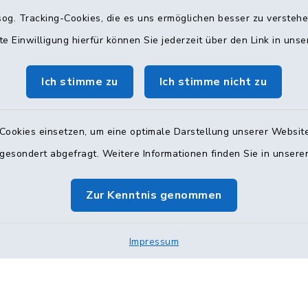
Abteilung
00 und 15:00–19:00 Uhr
og. Tracking-Cookies, die es uns ermöglichen besser zu versteh
te Einwilligung hierfür können Sie jederzeit über den Link in uns
Mittwoch: 10:00–12:0
Donnerstag: 16:00–18:
0 Uhr und nach
Ich stimme zu
Ich stimme nicht zu
ung
(Persönliche Besuche n
nsprechzeit
amt
Termin, per Telefon od
Cookies einsetzen, um eine optimale Darstellung unserer Website
 gesondert abgefragt. Weitere Informationen finden Sie in unser
040 71002-222 & 
8:00–10:00 Uhr
kita@glinde.de
g: 08:00–10:00 Uhr
Zur Kenntnis genommen
1002-238
Impressum