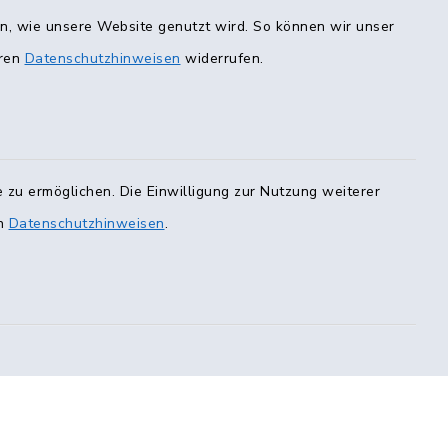
Terminvergabe
en, wie unsere Website genutzt wird. So können wir unser
eren
Datenschutzhinweisen
widerrufen.
0 Uhr
00 Uhr
ur mit
er E-Mail)
 zu ermöglichen. Die Einwilligung zur Nutzung weiterer
en
Datenschutzhinweisen
.
223