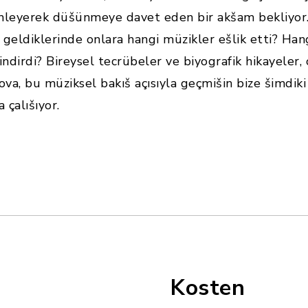
imleyerek düšünmeye davet eden bir akšam bekliyor. B
 geldiklerinde onlara hangi müzikler ešlik etti? Han
ndirdi? Bireysel tecrübeler ve biyografik hikayeler, 
nova, bu müziksel bakıš açısıyla geçmišin bize šimdi
 çalıšıyor.
Kosten