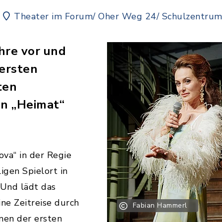
Theater im Forum/ Oher Weg 24/ Schulzentru
ahre vor und
ersten
ten
en „Heimat“
ova“ in der Regie
igen Spielort in
 Und lädt das
ne Zeitreise durch
Fabian Hammerl
men der ersten