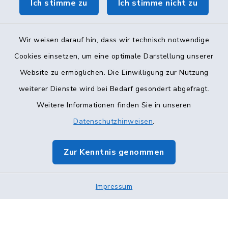
Ich stimme zu
Ich stimme nicht zu
Wir weisen darauf hin, dass wir technisch notwendige
Cookies einsetzen, um eine optimale Darstellung unserer
Website zu ermöglichen. Die Einwilligung zur Nutzung
Kontakt
weiterer Dienste wird bei Bedarf gesondert abgefragt.
Weitere Informationen finden Sie in unseren
Barrierefreiheit
Datenschutzhinweisen
.
Datenschutz
Zur Kenntnis genommen
Impressum
Sitemap
Impressum
Cookie-Einstellungen