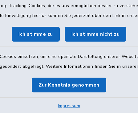
Abteilung
00 und 15:00–19:00 Uhr
og. Tracking-Cookies, die es uns ermöglichen besser zu versteh
te Einwilligung hierfür können Sie jederzeit über den Link in uns
Mittwoch: 10:00–12:0
Donnerstag: 16:00–18:
0 Uhr und nach
Ich stimme zu
Ich stimme nicht zu
ung
(Persönliche Besuche n
nsprechzeit
amt
Termin, per Telefon od
Cookies einsetzen, um eine optimale Darstellung unserer Website
 gesondert abgefragt. Weitere Informationen finden Sie in unser
040 71002-222 & 
8:00–10:00 Uhr
kita@glinde.de
g: 08:00–10:00 Uhr
Zur Kenntnis genommen
1002-238
Impressum