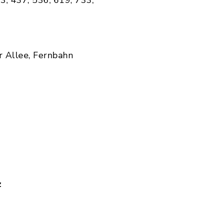
3, 437, 536, 619, 733,
r Allee, Fernbahn
z