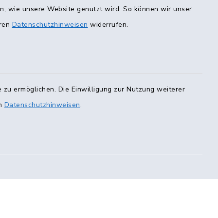
Terminvergabe
en, wie unsere Website genutzt wird. So können wir unser
eren
Datenschutzhinweisen
widerrufen.
0 Uhr
00 Uhr
ur mit
er E-Mail)
 zu ermöglichen. Die Einwilligung zur Nutzung weiterer
en
Datenschutzhinweisen
.
223