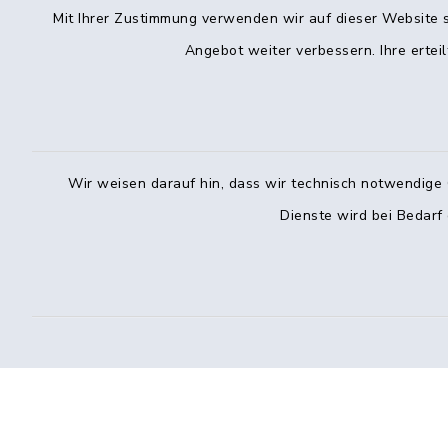
10:00–12:
Mit Ihrer Zustimmung verwenden wir auf dieser Website s
Angebot weiter verbessern. Ihre erteil
Freitag
08:00–12:0
Vereinbar
Telefo
Bürger
Wir weisen darauf hin, dass wir technisch notwendige 
Dienste wird bei Bedarf
Montag: 0
Donnersta
040 7