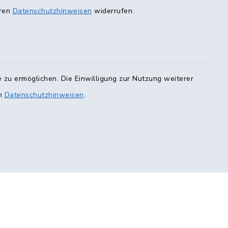
eren
Datenschutzhinweisen
widerrufen.
0 Uhr
00 Uhr
ur mit
er E-Mail)
 zu ermöglichen. Die Einwilligung zur Nutzung weiterer
en
Datenschutzhinweisen
.
223