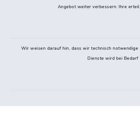
Angebot weiter verbessern. Ihre erteil
Freitag
08:00–12:0
Vereinbar
Telefo
Bürger
Wir weisen darauf hin, dass wir technisch notwendige 
Dienste wird bei Bedarf
Montag: 0
Donnersta
040 7