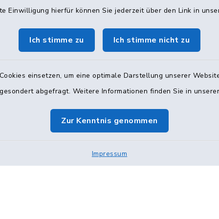
te Einwilligung hierfür können Sie jederzeit über den Link in uns
Mittwoch: 10:00–12:0
Donnerstag: 16:00–18:
0 Uhr und nach
Ich stimme zu
Ich stimme nicht zu
ung
(Persönliche Besuche n
nsprechzeit
amt
Termin, per Telefon od
Cookies einsetzen, um eine optimale Darstellung unserer Website
 gesondert abgefragt. Weitere Informationen finden Sie in unser
040 71002-222 & 
8:00–10:00 Uhr
kita@glinde.de
g: 08:00–10:00 Uhr
Zur Kenntnis genommen
1002-238
Impressum