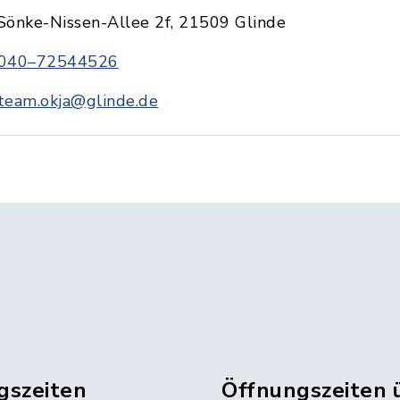
Sönke-Nissen-Allee 2f, 21509 Glinde
040–72544526
team.okja@glinde.de
gszeiten
Öffnungszeiten 