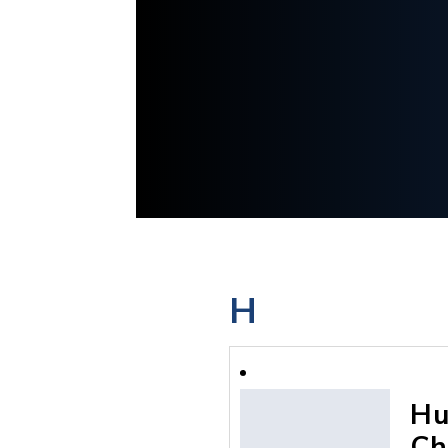
H
Hu
Ch