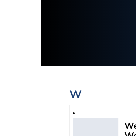
W
We
W